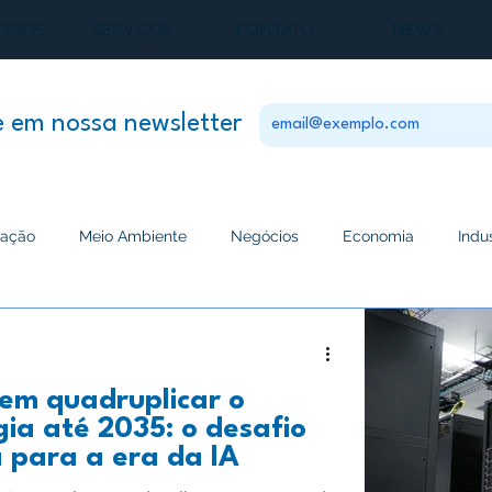
SOMOS
SERVIÇOS
CONTATO
NEWS
e em nossa newsletter
ação
Meio Ambiente
Negócios
Economia
Indu
cia Artificial
Inovação
Saúde
Manutenção
Inve
em quadruplicar o
Ciência
Agricultura
ia até 2035: o desafio
a para a era da IA