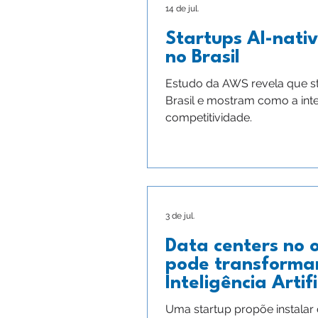
14 de jul.
Startups AI-nati
no Brasil
Estudo da AWS revela que st
Brasil e mostram como a intel
competitividade.
3 de jul.
Data centers no 
pode transformar
Inteligência Artifi
Uma startup propõe instalar 