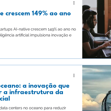
ve crescem 149% ao ano
artups AI-native crescem 149% ao ano no
igência artificial impulsiona inovação e
oceano: a inovação que
 a infraestrutura da
cial
data centers no oceano para reduzir