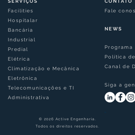
SERVIÇOS
CONTATO
Facilities
Fale cono
Hospitalar
NEWS
Bancária
Industrial
Programa 
Predial
Política d
Elétrica
Canal de 
Climatização e Mecânica
Eletrônica
Siga a gen
Telecomunicações e TI
Administrativa
.
© 2026 Active Engenharia.
Todos os direitos reservados.