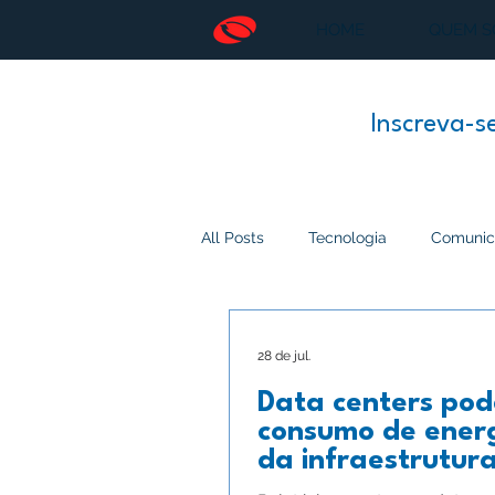
HOME
QUEM 
Inscreva-s
All Posts
Tecnologia
Comunic
Empreendedorismo
Inteligên
28 de jul.
Data centers pod
Energia
Mundo
Espaço
consumo de energ
da infraestrutur