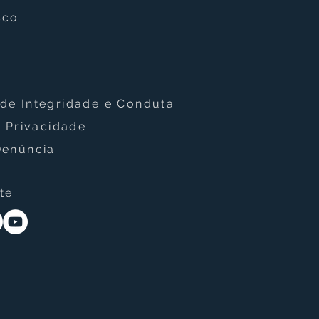
sco
ologia LiDAR revela
enas de geoglifos
tos na Amazônia e
de Integridade e Conduta
sforma pesquisas
e Privacidade
eológicas
Denúncia
te