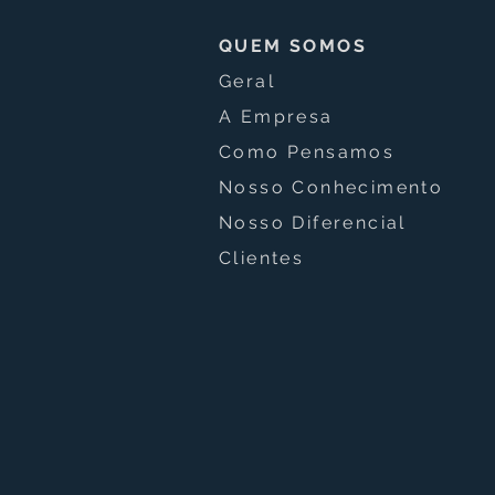
QUEM SOMOS
Geral
Amazon planeja lançar
A Empresa
mais de 5 mil satélites para
Como Pensamos
conectar celulares e
ampliar a cobertura global
Nosso Conhecimento
de internet
Nosso Diferencial
Clientes