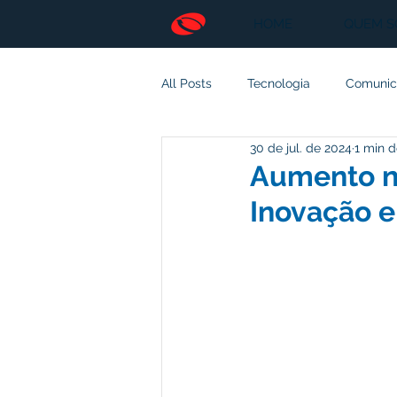
HOME
QUEM 
All Posts
Tecnologia
Comunic
30 de jul. de 2024
1 min d
Empreendedorismo
Inteligên
Aumento na
Inovação e
Energia
Mundo
Espaço