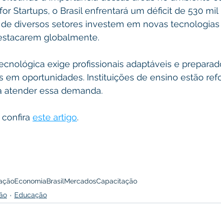
 Startups, o Brasil enfrentará um déficit de 530 mil 
 de diversos setores investem em novas tecnologias 
estacarem globalmente.
ecnológica exige profissionais adaptáveis e preparad
s em oportunidades. Instituições de ensino estão re
ra atender essa demanda.
confira 
este artigo
.
ação
Economia
Brasil
Mercados
Capacitação
ão
Educação