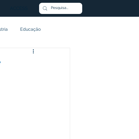
ACCESS
stria
Educação
stimento
Transporte
e