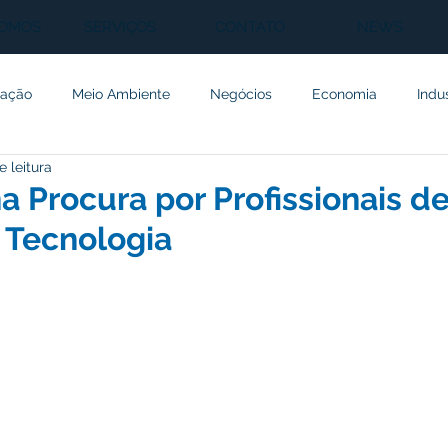
SOMOS
SERVIÇOS
CONTATO
NEWS
ação
Meio Ambiente
Negócios
Economia
Indu
e leitura
cia Artificial
Inovação
Saúde
Manutenção
Inve
 Procura por Profissionais d
 Tecnologia
Ciência
Agricultura