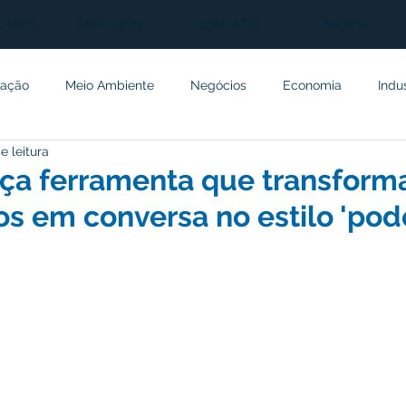
SOMOS
SERVIÇOS
CONTATO
NEWS
ação
Meio Ambiente
Negócios
Economia
Indu
e leitura
cia Artificial
Inovação
Saúde
Manutenção
Inve
ça ferramenta que transform
 em conversa no estilo 'pod
Ciência
Agricultura