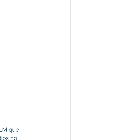
LM que 
ios no 