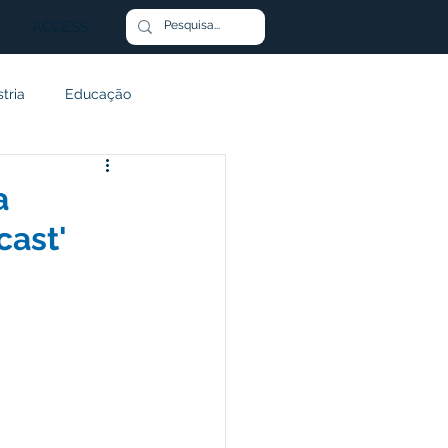
ACCESS
stria
Educação
stimento
Transporte
a
cast'