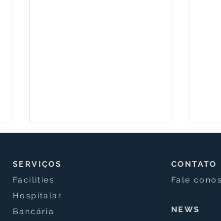
SERVIÇOS
CONTATO
Facilities
Fale cono
Hospitalar
NEWS
Bancária
Tecnologia LiDAR revela
Data