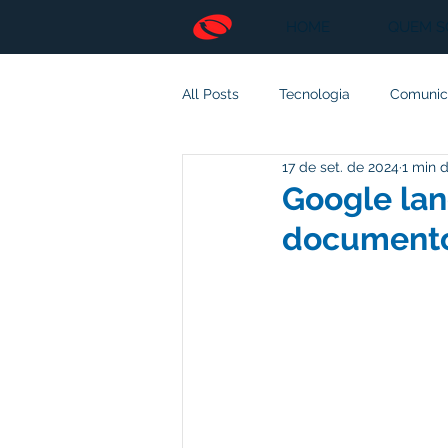
HOME
QUEM 
All Posts
Tecnologia
Comunic
17 de set. de 2024
1 min d
Empreendedorismo
Inteligên
Google lan
documentos
Energia
Mundo
Espaço