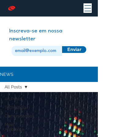
Inscreva-se em nossa
newsletter
Enviar
NEWS
All Posts
All Posts
Tecnologia
Comunicação
Meio
Ambiente