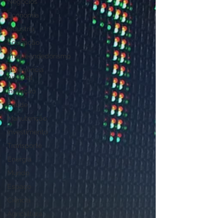
Negócios
Economia
Industria
Educação
Empreendedorismo
Inteligência
Artificial
Inovação
Saúde
Manutenção
Investimento
Transporte
Energia
Mundo
Espaço
Ciência
Agricultura