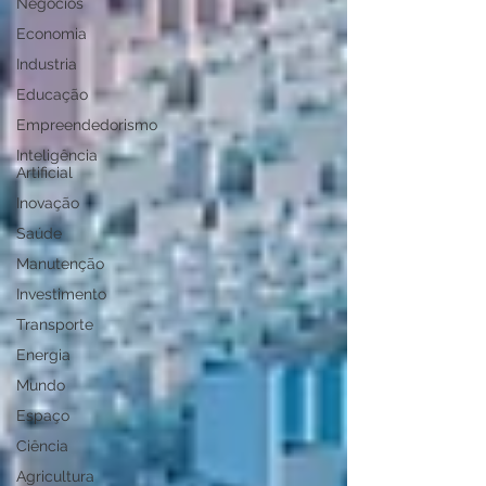
Negócios
Economia
Industria
Educação
Empreendedorismo
Inteligência
Artificial
Inovação
Saúde
Manutenção
Investimento
Transporte
Energia
Mundo
Espaço
Ciência
Agricultura