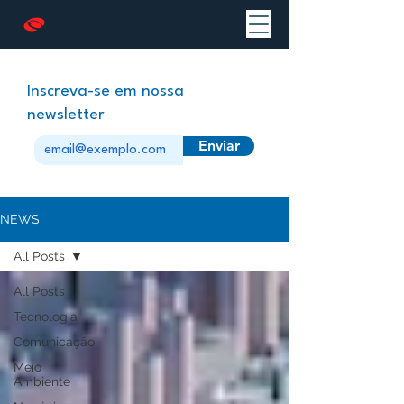
Inscreva-se em nossa
newsletter
Enviar
NEWS
All Posts
All Posts
Tecnologia
Comunicação
Meio
Ambiente